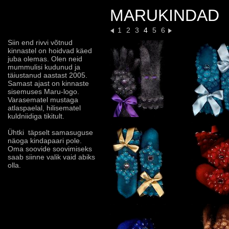
MARUKINDAD
1
2
3
4
5
6
Siin end rivvi võtnud
kinnastel on hoidvad käed
juba olemas. Olen neid
mummulisi kudunud ja
täiustanud aastast 2005.
Samast ajast on kinnaste
sisemuses Maru-logo.
Varasematel mustaga
atlaspaelal, hilisematel
kuldniidiga tikitult.
Ühtki täpselt samasuguse
näoga kindapaari pole.
Oma soovide soovimiseks
saab siinne valik vaid abiks
olla.