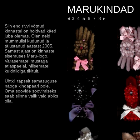
MARUKINDAD
3
4
5
6
7
8
Siin end rivvi võtnud
kinnastel on hoidvad käed
juba olemas. Olen neid
mummulisi kudunud ja
täiustanud aastast 2005.
Samast ajast on kinnaste
sisemuses Maru-logo.
Varasematel mustaga
atlaspaelal, hilisematel
kuldniidiga tikitult.
Ühtki täpselt samasuguse
näoga kindapaari pole.
Oma soovide soovimiseks
saab siinne valik vaid abiks
olla.